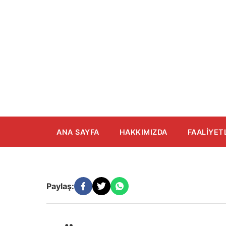
İçeriğe
atla
ANA SAYFA
HAKKIMIZDA
FAALIYET
Paylaş: