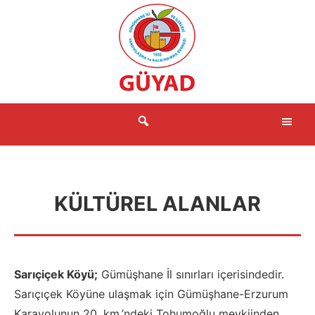
İçeriğe
atla
Me
KÜLTÜREL ALANLAR
Sarıçiçek Köyü;
Gümüşhane İl sınırları içerisindedir.
Sarıçıçek Köyüne ulaşmak için Gümüşhane-Erzurum
Karayolunun 20. km.’ndeki Tohumoğlu mevkiinden