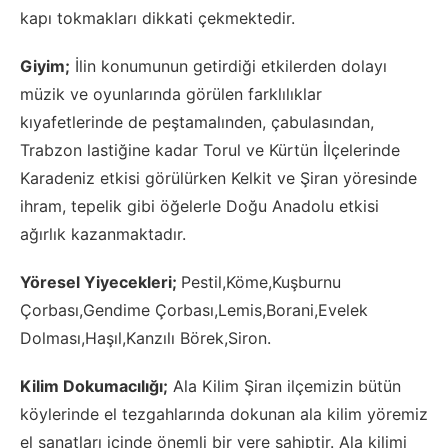
kapı tokmakları dikkati çekmektedir.
Giyim;
İlin konumunun getirdiği etkilerden dolayı
müzik ve oyunlarında görülen farklılıklar
kıyafetlerinde de peştamalınden, çabulasından,
Trabzon lastiğine kadar Torul ve Kürtün İlçelerinde
Karadeniz etkisi görülürken Kelkit ve Şiran yöresinde
ihram, tepelik gibi öğelerle Doğu Anadolu etkisi
ağırlık kazanmaktadır.
Yöresel Yiyecekleri;
Pestil,Köme,Kuşburnu
Çorbası,Gendime Çorbası,Lemis,Borani,Evelek
Dolması,Haşıl,Kanzılı Börek,Siron.
Kilim Dokumacılığı;
Ala Kilim Şiran ilçemizin bütün
köylerinde el tezgahlarında dokunan ala kilim yöremiz
el sanatları içinde önemli bir yere sahiptir. Ala kilimi