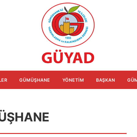
LER
GÜMÜŞHANE
YÖNETIM
BAŞKAN
GÜM
ÜŞHANE