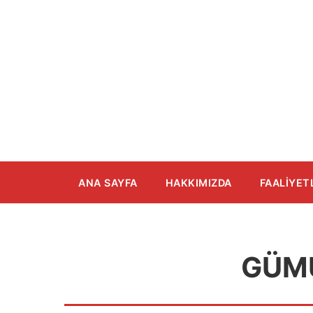
İçeriğe
atla
ANA SAYFA
HAKKIMIZDA
FAALIYET
GÜM