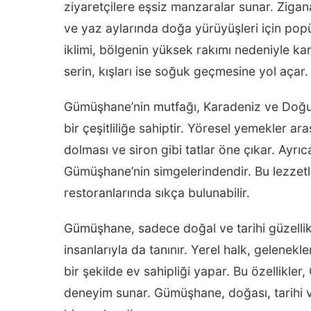
ziyaretçilere eşsiz manzaralar sunar. Ziga
ve yaz aylarında doğa yürüyüşleri için pop
iklimi, bölgenin yüksek rakımı nedeniyle kar
serin, kışları ise soğuk geçmesine yol açar.
Gümüşhane’nin mutfağı, Karadeniz ve Doğu A
bir çeşitliliğe sahiptir. Yöresel yemekler ar
dolması ve siron gibi tatlar öne çıkar. Ayrıca
Gümüşhane’nin simgelerindendir. Bu lezzetl
restoranlarında sıkça bulunabilir.
Gümüşhane, sadece doğal ve tarihi güzellik
insanlarıyla da tanınır. Yerel halk, gelenekl
bir şekilde ev sahipliği yapar. Bu özellikle
deneyim sunar. Gümüşhane, doğası, tarihi ve