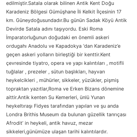
edilmiştir.Satala olarak bilinen Antik Kent Doğu
Karadeniz Bölgesi Gümüşhane İli Kelkit İlçesinin 17
km. Güneydoğusundadır.Bu günün Sadak Köyü Antik
Devirde Satala adını taşıyordu. Eski Roma
İmparatorluğunun doğudaki en önemli askeri
ordugahı Anadolu ve Kapadokya ‘dan Karadeniz’e
geçen askeri yolların birleştiği bir kenttir.Kent
çevresinde tiyatro, opera ve yapı kalıntıları , motifli
tuğlalar , prezeler , sütun başlıkları, hayvan
heykelcikleri , mühürler, sikkeler, yüzükler, pişmiş
topraktan yazıtlar,Roma ve Erken Bizans dönemine
aittir.Antik kenten Su Kemerleri, ünlü Yunan
heykeltıraşı Fidyes tarafından yapılan ve şu anda
Londra Brithis Museum da bulunan güzellik tanrıçası
Afrodit’ in heykeli, antik havuz, mezar
sikkeleri,günümüze ulaşan tarihi kalıntılardır.