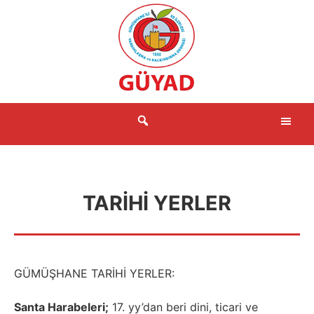
İçeriğe
atla
Me
TARIHI YERLER
GÜMÜŞHANE TARİHİ YERLER:
Santa Harabeleri;
17. yy’dan beri dini, ticari ve