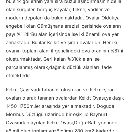
bu sirk göllerinin yanı sıra buzul aşındırmasının delili
olan sürgüler, hörgüç kayalar, tekne, vadiler ve
modern depoları da bulunmaktadır. Ovalar Oldukça
engebeli olan Gümüşhane arazisi içerisinde ovaların
payı %11’dirBu alan içerisinde ise iki önemli ova yer
almaktadır. Bunlar Kelkit ve şiran ovalarıdır. Her iki
ovanın toplam alanı il genelindeki ova oranının %8’ini
oluşturmaktadır. Geri kalan %3’lük alan ise
parçalanmış olarak,dağınık düzlük alanları ifade
etmektedir.
Kelkit Çayı vadi tabanını oluşturan ve Kelkit-şiran
ovaları olarak tanınan ovalardan Kelkit Ovası,yaklaşık
1450-1750m.ler arasında yer almaktadır. Doğuda
Mormuş Düzlüğü üzerinde bir eşik ile Bayburt
Ovasından ayrılan Kelkit Ovası,Doğu-Batı yönünde
eğimli olup,toplam yüzölçümü 280 km2 kadardır.