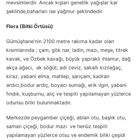
mevsimlerdir. Ancak kışları genellik yağışlar kar
şeklinde,baharları ise yağmur şeklindedir.
Flora (Bitki Örtüsü)
Gümüşhane’nin 2100 metre rakıma kadar olan
kısımlarında ; çam, gök nar, ladin, mazı, meşe, titrek
kavak, ve Özbek kavağı, büyük yapraklı ıhlamur, dağ
akça ağacı, ak söğüt, adi ceviz, sakallı kızılağaç,
kiraz, yabani elma, mahlep, sarıçam, kadran
ardıcı,bodur ardıç, boyacı sumağı, erik ılgın, yabani
fındık, kuşburnu, alıç ve tespiti yapılamayan yüzlerce
odunsu bitki bulunmaktadır.
Merkezde peygamber çiçeği, ablan otu, başlık otu,
saman çiçeği, bodur mazı ve henüz tespiti
yapılamayan yüzlerce otsu ve endemik bitki çeşidi