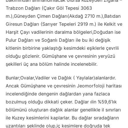
bakımından sınıflandırılacak olursa Kuzeyden Zigana –
Trabzon Dağları (Çakır Göl Tepesi 3063
m.),Güneyden Çimen Dağları(Akdağ 2710 m.),Batıdan
Giresun Dağları (Sarıyer Tepeleri 2919 m.) ile Kelkit ve
Harşit Çayı vadilerinin daralma bölgeleri,Doğudan ise
Pulur Dağları ve Soğanlı Dağları ile bu iki değişik
kitlenin birbirine yaklaştığı kesimdeki eşiklerle çevrili
olduğu gözlenir. Gümüşhane ve çevresinin yeryüzü
şekilleri üç ana bölüm halinde incelenebilir.
Bunlar;Ovalar,Vadiler ve Dağlık ( Yaylalar)alanlardır.
Ancak Gümüşhane ve çevresinin Jeomorfoloji haritası
incelendiğinde dengenin dağlardan yana fazlaca
bozulmuş olduğu dikkati çeker. Dağlar ılin %59,6’lık
bölümünü oluşturan dağlık alanlar genellikle il sınırları
ile Kuzey kesimlerini kaplarlar. Bu dağlar sıradağların
uzantıları şeklinde olup,iç kesimlere doğruda tek